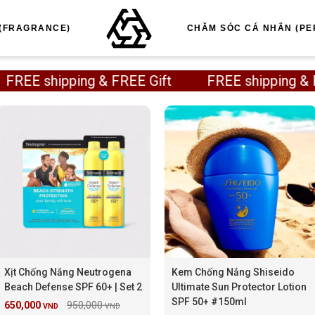
(FRAGRANCE)
CHĂM SÓC CÁ NHÂN (PE
FREE shipping & FREE Gift FREE shipping 
Xịt Chống Nắng Neutrogena
Kem Chống Nắng Shiseido
Beach Defense SPF 60+ | Set 2
Ultimate Sun Protector Lotion
SPF 50+ #150ml
650,000
950,000
VND
VND