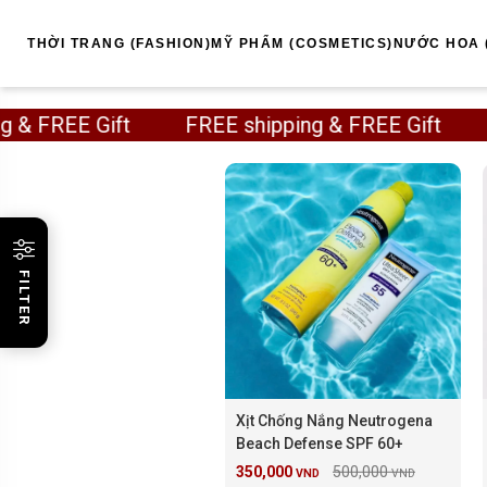
THỜI TRANG (FASHION)
MỸ PHẨM (COSMETICS)
NƯỚC HOA 
ng & FREE Gift FREE shipping & FREE Gift 
FILTER
Xịt Chống Nắng Neutrogena
Beach Defense SPF 60+
350,000
500,000
VND
VND