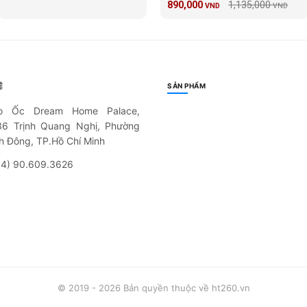
890,000
1,135,000
VND
VND
Ệ
SẢN PHẨM
o Ốc Dream Home Palace,
36 Trịnh Quang Nghị, Phường
h Đông, TP.Hồ Chí Minh
84) 90.609.3626
© 2019 - 2026 Bản quyền thuộc về ht260.vn