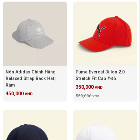
Nón Adidas Chính Hãng
Puma Evercat Dillon 2.0
Relaxed Strap Back Hat |
Stretch Fit Cap #Đỏ
Xám
350,000
VND
450,000
VND
550,000
VND