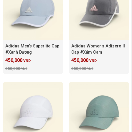
Adidas Men's Superlite Cap
Adidas Women's Adizero II
#Xanh Dương
Cap #Xám Cam
450,000
450,000
VND
VND
650,000
650,000
VND
VND