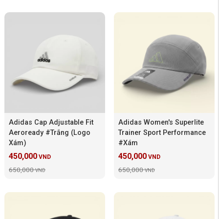
Adidas Cap Adjustable Fit
Adidas Women's Superlite
Aeroready #Trắng (Logo
Trainer Sport Performance
Xám)
#Xám
450,000
450,000
VND
VND
650,000
650,000
VND
VND