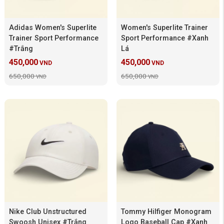
Adidas Women's Superlite
Women's Superlite Trainer
Trainer Sport Performance
Sport Performance #Xanh
#Trắng
Lá
450,000
450,000
VND
VND
650,000
650,000
VND
VND
Nike Club Unstructured
Tommy Hilfiger Monogram
Swoosh Unisex #Trắng
Logo Baseball Cap #Xanh