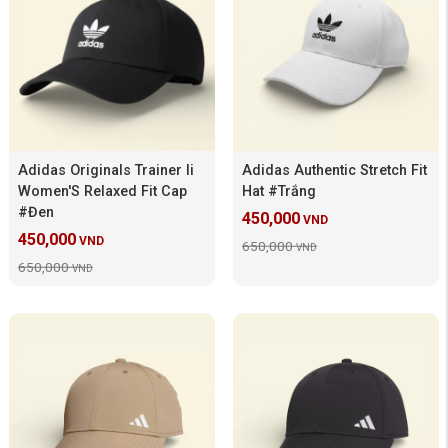
Adidas Originals Trainer Ii
Adidas Authentic Stretch Fit
Women'S Relaxed Fit Cap
Hat #Trắng
#Đen
450,000
VND
450,000
VND
650,000
VND
650,000
VND