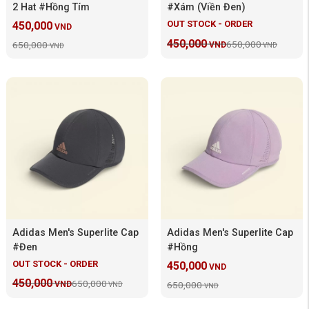
2 Hat #Hồng Tím
#Xám (Viền Đen)
OUT STOCK - ORDER
450,000
VND
450,000
650,000
650,000
VND
VND
VND
Adidas Men's Superlite Cap
Adidas Men's Superlite Cap
#Đen
#Hồng
OUT STOCK - ORDER
450,000
VND
450,000
650,000
650,000
VND
VND
VND