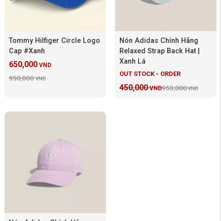
Tommy Hilfiger Circle Logo
Nón Adidas Chính Hãng
Cap #Xanh
Relaxed Strap Back Hat |
Xanh Lá
650,000
VND
OUT STOCK - ORDER
950,000
VND
450,000
950,000
VND
VND