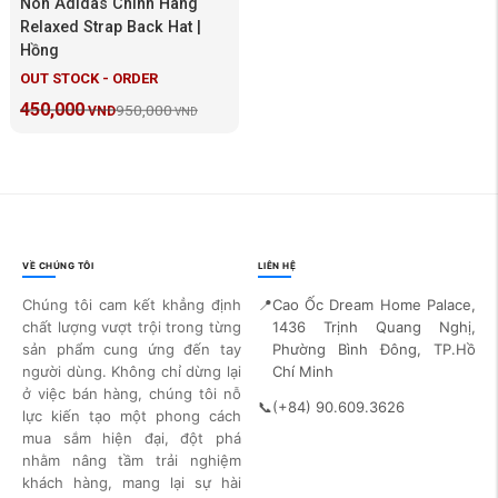
Nón Adidas Chính Hãng
Relaxed Strap Back Hat |
Hồng
OUT STOCK - ORDER
450,000
950,000
VND
VND
VỀ CHÚNG TÔI
LIÊN HỆ
Chúng tôi cam kết khẳng định
📍
Cao Ốc Dream Home Palace,
chất lượng vượt trội trong từng
1436 Trịnh Quang Nghị,
sản phẩm cung ứng đến tay
Phường Bình Đông, TP.Hồ
người dùng. Không chỉ dừng lại
Chí Minh
ở việc bán hàng, chúng tôi nỗ
📞
(+84) 90.609.3626
lực kiến tạo một phong cách
mua sắm hiện đại, đột phá
nhằm nâng tầm trải nghiệm
khách hàng, mang lại sự hài