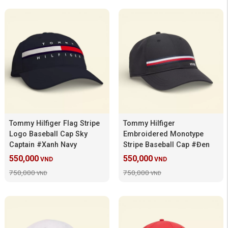
Tommy Hilfiger Flag Stripe
Tommy Hilfiger
Logo Baseball Cap Sky
Embroidered Monotype
Captain #Xanh Navy
Stripe Baseball Cap #Đen
550,000
550,000
VND
VND
750,000
750,000
VND
VND