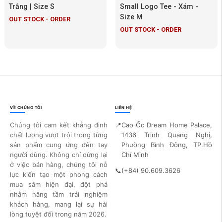
Trắng | Size S
Small Logo Tee - Xám -
Size M
OUT STOCK - ORDER
OUT STOCK - ORDER
VỀ CHÚNG TÔI
LIÊN HỆ
Chúng tôi cam kết khẳng định
📍
Cao Ốc Dream Home Palace,
chất lượng vượt trội trong từng
1436 Trịnh Quang Nghị,
sản phẩm cung ứng đến tay
Phường Bình Đông, TP.Hồ
người dùng. Không chỉ dừng lại
Chí Minh
ở việc bán hàng, chúng tôi nỗ
📞
(+84) 90.609.3626
lực kiến tạo một phong cách
mua sắm hiện đại, đột phá
nhằm nâng tầm trải nghiệm
khách hàng, mang lại sự hài
lòng tuyệt đối trong năm 2026.