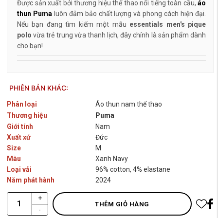
Được sản xuất bởi thương hiệu thể thao nổi tiếng toàn cầu,
áo
thun Puma
luôn đảm bảo chất lượng và phong cách hiện đại.
Nếu bạn đang tìm kiếm một mẫu
essentials men's pique
polo
vừa trẻ trung vừa thanh lịch, đây chính là sản phẩm dành
cho bạn!
PHIÊN BẢN KHÁC:
Phân loại
Áo thun nam thể thao
Thương hiệu
Puma
Giới tính
Nam
Xuất xứ
Đức
Size
M
Màu
Xanh Navy
Loại vải
96% cotton, 4% elastane
Năm phát hành
2024
+
THÊM GIỎ HÀNG
-