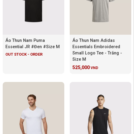
Áo Thun Nam Puma
Áo Thun Nam Adidas
Essential JR #Đen #Size M
Essentials Embroidered
Small Logo Tee - Trắng -
OUT STOCK - ORDER
Size M
525,000
VND