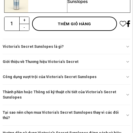
Sunslopes
+
THÊM GIỎ HÀNG
-
Victoria's Secret Sunslopes là gì?
Giới thiệu về Thương hiệu Victoria's Secret
Công dụng vượt trội của Victoria's Secret Sunslopes
Thành phần hoặc Thông số kỹ thuật chi tiết của Victoria's Secret
Sunslopes
Tại sao nên chọn mua Victoria's Secret Sunslopes thay vì các đối
thủ?
Hướng dẫn sử dụng Victoria's Secret Sunslopes đúng cách và hiệu