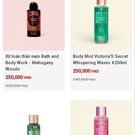
Xịt toàn thân nam Bath and
Body Mist Victoria'S Secret
Body Work - Mahogany
Whispering Waves #250ml
Woods
250,000
VND
250,000
VND
390,000
VND
450,000
VND