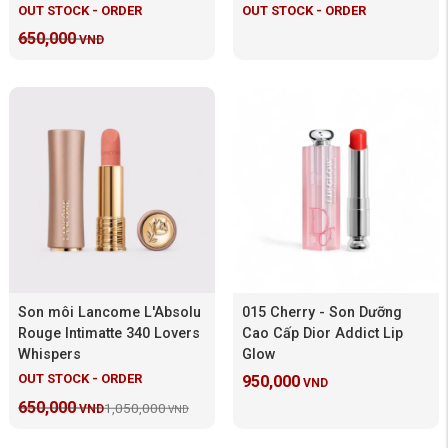
OUT STOCK - ORDER
OUT STOCK - ORDER
650,000
VND
Son môi Lancome L'Absolu
015 Cherry - Son Dưỡng
Rouge Intimatte 340 Lovers
Cao Cấp Dior Addict Lip
Whispers
Glow
OUT STOCK - ORDER
950,000
VND
650,000
1,050,000
VND
VND