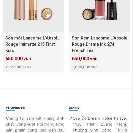
Son môi Lancome L'Absolu
Son Kem Lancome L’Absolu
Rouge Intimatte 215 First
Rouge Drama Ink 274
Kiss
French Tea
650,000
650,000
VND
VND
1,125,000
1,050,000
VND
VND
VỀ CHÚNG TÔI
LIÊN HỆ
Chúng tôi cam kết khẳng định
📍
Cao Ốc Dream Home Palace,
chất lượng vượt trội trong từng
1436 Trịnh Quang Nghị,
sản phẩm cung ứng đến tay
Phường Bình Đông, TP.Hồ