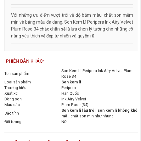
Với những ưu điểm vượt trội về độ bám màu, chất son mềm
mịn và bảng màu đa dạng, Son Kem Lì Peripera Ink Airy Velvet
Plum Rose 34 chắc chắn sẽ là lựa chọn lý tưởng cho những cô
nàng yêu thích vẻ đẹp tự nhiên và quyến rũ.
PHIÊN BẢN KHÁC:
Son Kem Lì Peripera Ink Airy Velvet Plum
Tên sản phẩm
Rose 34
Loại sản phẩm
Son kem lì
Thương hiệu
Peripera
Xuất xứ
Hàn Quốc
Dòng son
Ink Airy Velvet
Màu sắc
Plum Rose (34)
Son kem lì lâu trôi
,
son kem lì không khô
Đặc tính
môi
, chất son mịn như nhung
Đối tượng
Nữ