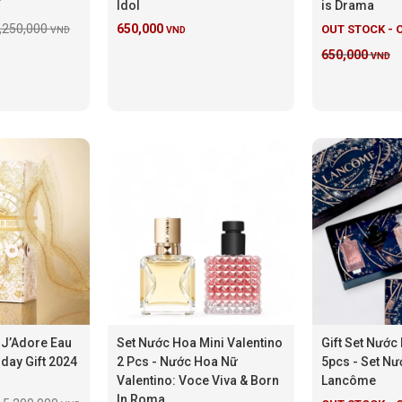
ể
Idol
is Drama
,250,000
650,000
OUT STOCK - 
VND
VND
650,000
VND
 J’Adore Eau
Set Nước Hoa Mini Valentino
Gift Set Nướ
day Gift 2024
2 Pcs - Nước Hoa Nữ
5pcs - Set Nư
Valentino: Voce Viva & Born
Lancôme
In Roma