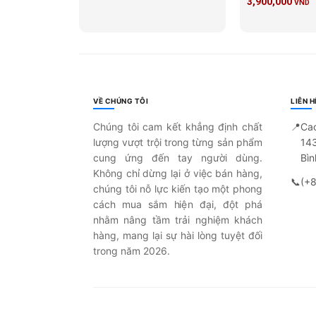
3,900,000
VND
VỀ CHÚNG TÔI
LIÊN H
Chúng tôi cam kết khẳng định chất
📍
Ca
lượng vượt trội trong từng sản phẩm
14
cung ứng đến tay người dùng.
Bìn
Không chỉ dừng lại ở việc bán hàng,
📞
(+
chúng tôi nỗ lực kiến tạo một phong
cách mua sắm hiện đại, đột phá
nhằm nâng tầm trải nghiệm khách
hàng, mang lại sự hài lòng tuyệt đối
trong năm 2026.