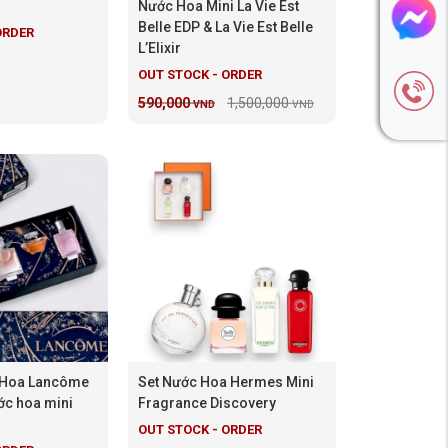
Nước Hoa Mini La Vie Est
Belle EDP & La Vie Est Belle
ORDER
L’Elixir
OUT STOCK - ORDER
590,000
1,500,000
VND
VND
c Hoa Lancôme
Set Nước Hoa Hermes Mini
ớc hoa mini
Fragrance Discovery
OUT STOCK - ORDER