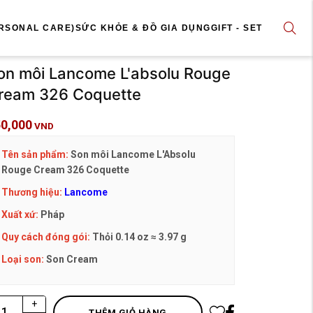
RSONAL CARE)
SỨC KHỎE & ĐỒ GIA DỤNG
GIFT - SET
on môi Lancome L'absolu Rouge
ream 326 Coquette
0,000
VND
Tên sản phẩm:
Son môi Lancome L'Absolu
Rouge Cream 326 Coquette
Thương hiệu:
Lancome
Xuất xứ:
Pháp
Quy cách đóng gói:
Thỏi 0.14 oz ≈ 3.97 g
Loại son:
Son Cream
+
THÊM GIỎ HÀNG