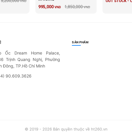
5,200,000
OUT STOCK - 
VND
995,000
1,850,000
VND
VND
Ệ
SẢN PHẨM
o Ốc Dream Home Palace,
36 Trịnh Quang Nghị, Phường
h Đông, TP.Hồ Chí Minh
84) 90.609.3626
© 2019 - 2026 Bản quyền thuộc về ht260.vn