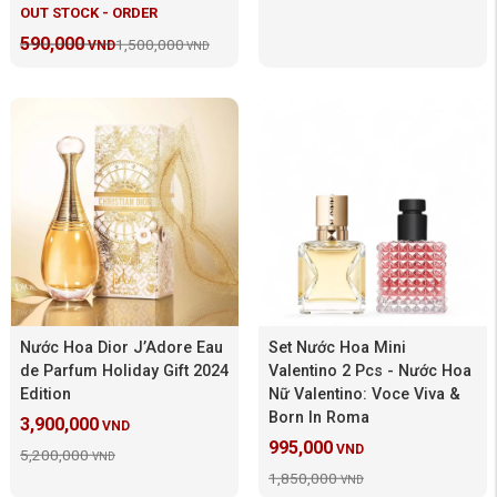
OUT STOCK - ORDER
590,000
1,500,000
VND
VND
Nước Hoa Dior J’Adore Eau
Set Nước Hoa Mini
de Parfum Holiday Gift 2024
Valentino 2 Pcs - Nước Hoa
Edition
Nữ Valentino: Voce Viva &
Born In Roma
3,900,000
VND
995,000
VND
5,200,000
VND
1,850,000
VND