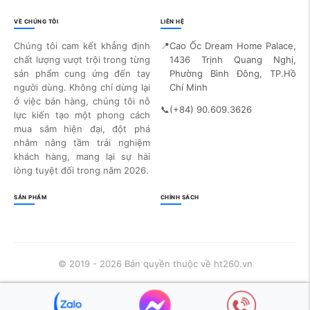
VỀ CHÚNG TÔI
LIÊN HỆ
Chúng tôi cam kết khẳng định
📍
Cao Ốc Dream Home Palace,
chất lượng vượt trội trong từng
1436 Trịnh Quang Nghị,
sản phẩm cung ứng đến tay
Phường Bình Đông, TP.Hồ
người dùng. Không chỉ dừng lại
Chí Minh
ở việc bán hàng, chúng tôi nỗ
📞
(+84) 90.609.3626
lực kiến tạo một phong cách
mua sắm hiện đại, đột phá
nhằm nâng tầm trải nghiệm
khách hàng, mang lại sự hài
lòng tuyệt đối trong năm 2026.
SẢN PHẨM
CHÍNH SÁCH
© 2019 - 2026 Bản quyền thuộc về ht260.vn