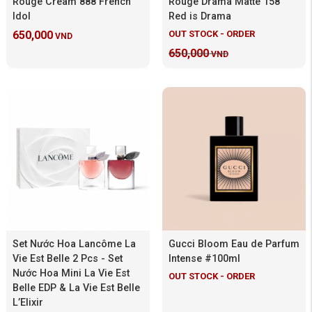
Rouge Cream 888 French
Rouge Drama Matte 158
Idol
Red is Drama
OUT STOCK - ORDER
650,000
VND
650,000
VND
Set Nước Hoa Lancôme La
Gucci Bloom Eau de Parfum
Vie Est Belle 2 Pcs - Set
Intense #100ml
Nước Hoa Mini La Vie Est
OUT STOCK - ORDER
Belle EDP & La Vie Est Belle
L’Elixir